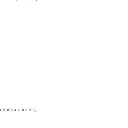
 двери о косяк).