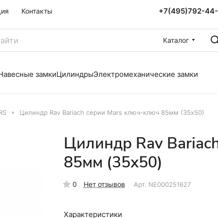
+7(495)792-44
ция
Контакты
Каталог
Навесные замки
Цилиндры
Электромеханические замки
RS
Цилиндр Rav Bariach серии Mars ключ-ключ 85мм (35х50)
Цилиндр Rav Bariac
85мм (35х50)
0
Нет отзывов
Арт.
NE000251627
Характеристики