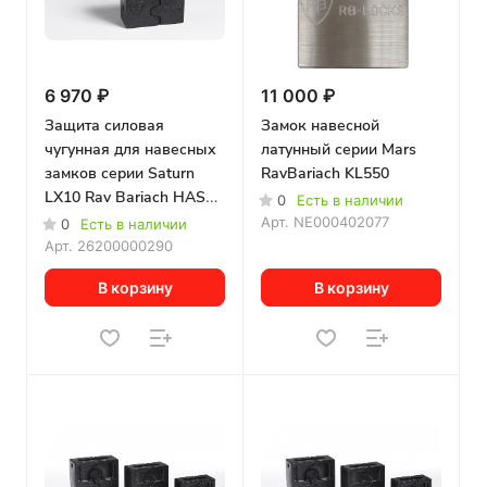
6 970 ₽
11 000 ₽
Защита силовая
Замок навесной
чугунная для навесных
латунный серии Mars
замков серии Saturn
RavBariach KL550
LX10 Rav Bariach HASP
0
Есть в наличии
K-10
Арт.
NE000402077
0
Есть в наличии
Арт.
26200000290
В корзину
В корзину