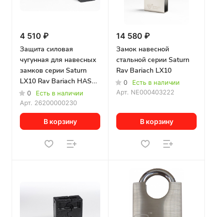
4 510 ₽
14 580 ₽
Защита силовая
Замок навесной
чугунная для навесных
стальной серии Saturn
замков серии Saturn
Rav Bariach LX10
LX10 Rav Bariach HASP
0
Есть в наличии
K-10
Арт.
NE000403222
0
Есть в наличии
Арт.
26200000230
В корзину
В корзину