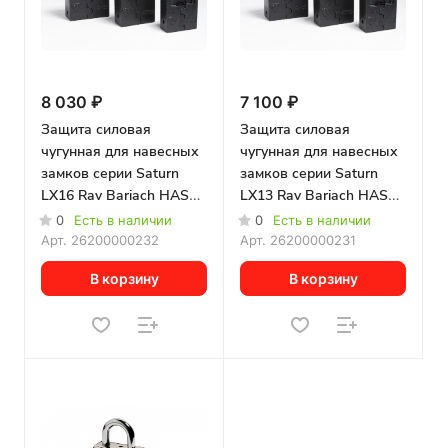
8 030 ₽
7 100 ₽
Защита силовая
Защита силовая
чугунная для навесных
чугунная для навесных
замков серии Saturn
замков серии Saturn
LX16 Rav Bariach HASP
LX13 Rav Bariach HASP
K-16
K-13
0
Есть в наличии
0
Есть в наличии
Арт.
26200000232
Арт.
26200000231
В корзину
В корзину