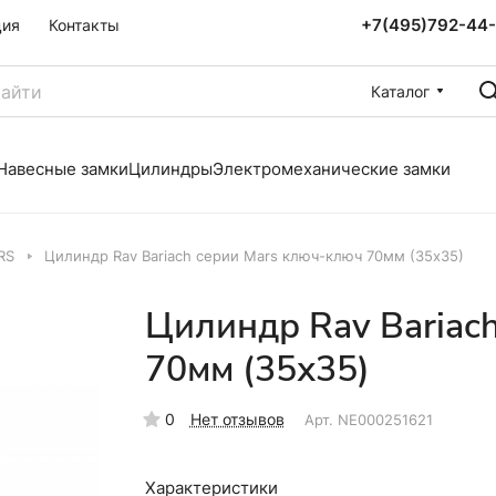
+7(495)792-44
ция
Контакты
Каталог
Навесные замки
Цилиндры
Электромеханические замки
RS
Цилиндр Rav Bariach серии Mars ключ-ключ 70мм (35х35)
Цилиндр Rav Bariac
70мм (35х35)
0
Нет отзывов
Арт.
NE000251621
Характеристики