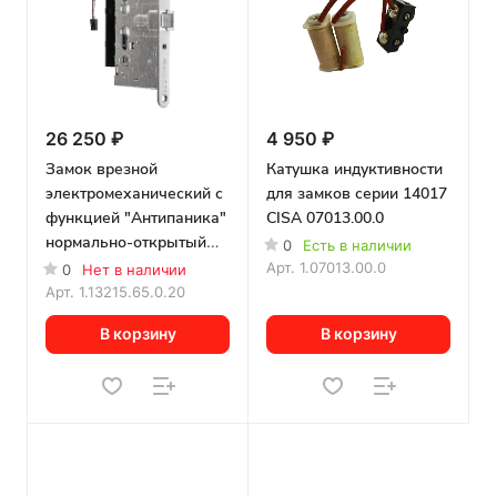
26 250 ₽
4 950 ₽
Замок врезной
Катушка индуктивности
электромеханический с
для замков серии 14017
функцией "Антипаника"
CISA 07013.00.0
нормально-открытый
0
Есть в наличии
CISA 13215.65.0.20
Арт.
1.07013.00.0
0
Нет в наличии
Арт.
1.13215.65.0.20
В корзину
В корзину